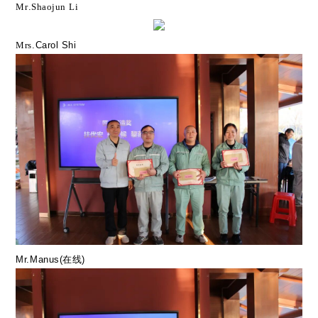
Mr
.
Shaojun
Li
Mrs
.Carol Shi
Mr.Manus(
在线
)