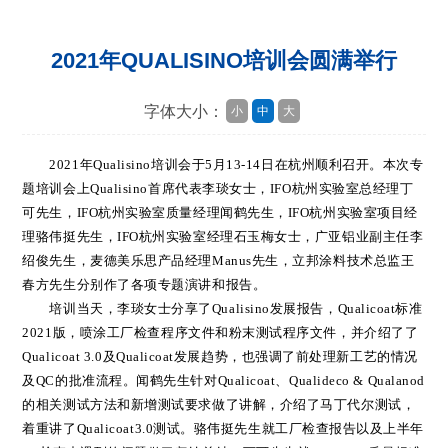
2021年QUALISINO培训会圆满举行
字体大小：
小
中
大
2021年Qualisino培训会于5月13-14日在杭州顺利召开。本次专
题培训会上Qualisino首席代表李琰女士，IFO杭州实验室总经理丁
可先生，IFO杭州实验室质量经理闻鹤先生，
IFO杭州实验室项目经
理骆伟挺先生，
IFO杭州实验室经理
石玉梅女士
，
广亚铝业副主任李
绍俊先生
，
麦德美乐思产品经理
Manus先生
，
立邦涂料技术总监王
春方先生
分别作了各项专题
演讲
和
报告
。
培训
当天
，李琰女士分享了
Qualisino发展报告，
Qualicoat
标准
2021
版
，喷涂
工厂检查程序文件
和粉末测试程序文件
，并
介绍了
了
Qualicoat
3.0
及
Qualicoat发展趋势
，
也强调了前处理新工艺的情况
及
QC的批准流程
。闻鹤先生针对
Qualicoat、Qualideco & Qualanod
的相关测试方法和新增测试要求做了讲解
，
介绍了
马丁代尔测试，
着重讲了
Qualicoat
3.0
测试
。
骆伟挺先生就工厂检查报告以及
上半年