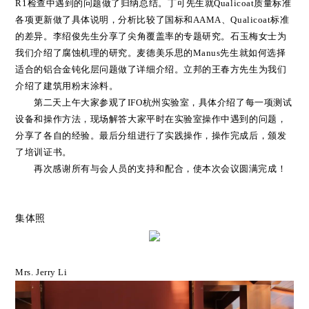
R1
检查中遇到的问题
做了归纳总结
。
丁可先生就
Qualicoat
质量标准
各项
更新
做了具体说明，分析比较了
国标和
AAMA、Qualicoat标准
的差异。
李绍俊先生
分享了尖角
覆盖率的专题研究
。
石玉梅女士为
我们介绍了腐蚀机理的研究
。
麦德美乐思
的
Manus先生就如何选择
适合的铝合金钝化层问题
做了详细介绍
。
立邦的
王春方先生为我们
介绍了建筑用粉末涂料
。
第二天上午
大家参观了
IFO杭州实验室，
具体
介绍
了
每一项测试
设备和
操作
方法
，
现场解答大家平时在实验室操作中遇到的问题，
分享了各自的经验
。最后分组
进行了实践操作，
操作完成后，颁发
了
培训证书
。
再次感谢所有与会人员的支持和配合，使本次会议圆满完成！
集体照
Mrs. Jerry Li