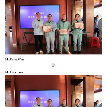
Mr.Peter Wen
Mr.
Luis Luo