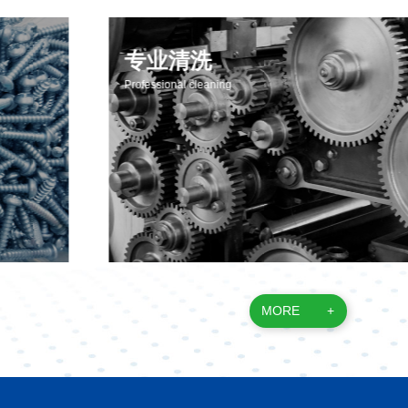
专业清洗
Professional cleaning
MORE
+