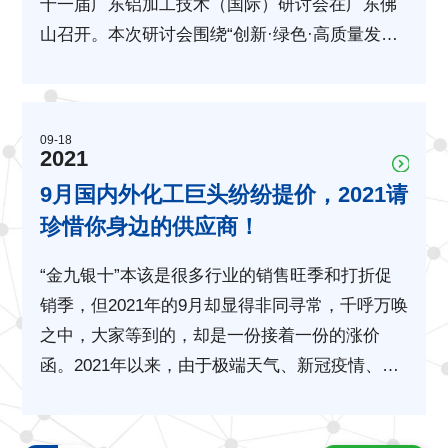
十一届广东铝加工技术（国际）研讨会在广东佛
山召开。本次研讨会围绕“创新·绿色·高质量发
展”的主题，通过21位专家的专题技术演讲等高价
值议程，成功地举办技术国际峰会。据统计，此
次…
09-18
2021
9月国内外化工巨头纷纷提价，2021请
珍惜你身边的供应商！
“金九银十”本该是很多行业的销售旺季和打折促
销季，但2021年的9月却显得非同寻常，千呼万唤
之中，大家等到的，却是一份接着一份的涨价
函。2021年以来，由于极端天气、新冠疫情、运
输拥堵以及大厂检修等因素影响，国内外化工产
品的价格不断推涨，时间进入到传统的金九银十